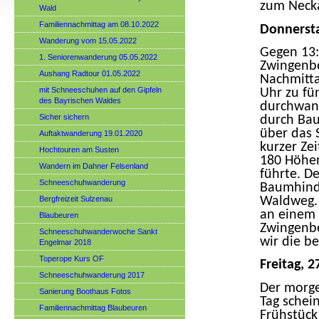
zum Necka
Wald
Familiennachmittag am 08.10.2022
Donnersta
Wanderung vom 15.05.2022
Gegen 13:
1. Seniorenwanderung 05.05.2022
Zwingenbe
Aushang Radtour 01.05.2022
Nachmitta
mit Schneeschuhen auf den Gipfeln
Uhr zu fü
des Bayrischen Waldes
durchwand
Sicher sichern
durch Bau
über das
Auftaktwanderung 19.01.2020
kurzer Zei
Hochtouren am Susten
180 Höhen
Wandern im Dahner Felsenland
führte. D
Schneeschuhwanderung
Baumhinde
Waldweg. 
Bergfreizeit Sulzenau
an einem 
Blaubeuren
Zwingenbe
Schneeschuhwanderwoche Sankt
wir die b
Engelmar 2018
Toperope Kurs OF
Freitag, 2
Schneeschuhwanderung 2017
Der morge
Sanierung Boothaus Fotos
Tag schei
Familiennachmittag Blaubeuren
Frühstück