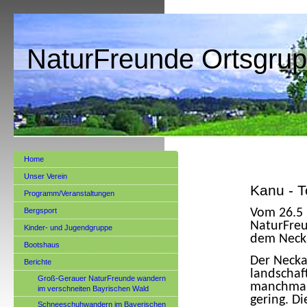
NaturFreunde Ortsgrup
Home
Unser Verein
Kanu - T
Programm/Veranstaltungen
Bergsport
Vom 26.5 
NaturFreu
Kinder- und Jugendgruppe
dem Neck
Bootshaus
Der Necka
Berichte
landschaf
Groß-Gerauer NaturFreunde wandern
manchmal 
im verschneiten Bayrischen Wald
gering. D
Schneeschuhwandern im Bayerischen