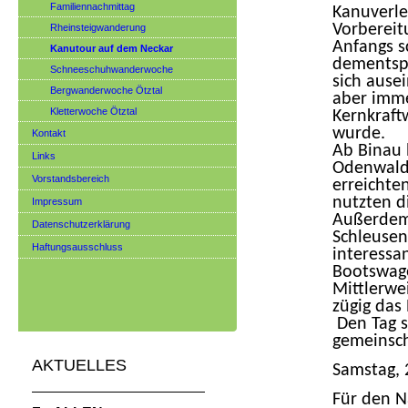
Familiennachmittag
Kanuverle
Vorbereit
Rheinsteigwanderung
Anfangs s
Kanutour auf dem Neckar
dementspr
Schneeschuhwanderwoche
sich ause
Bergwanderwoche Ötztal
aber imm
Kletterwoche Ötztal
Kernkraft
wurde.
Kontakt
Ab Binau 
Links
Odenwald.
Vorstandsbereich
erreichte
nutzten d
Impressum
Außerdem 
Datenschutzerklärung
Schleusen
Haftungsausschluss
interessa
Bootswage
Mittlerwe
zügig das
Den Tag s
gemeinsch
AKTUELLES
Samstag, 
Für den N