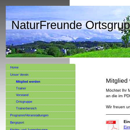
NaturFreunde Ortsgrup
Home
Unser Verein
Mitglied
Mitglied werden
Trainer
Möchtet Ihr M
Vorstand
an die im P
Ortsgruppe
Wir freuen u
Trainerbereich
Programm/Veranstaltungen
Ein
Bergsport
Ein
Kinder- und Jugendgruppe