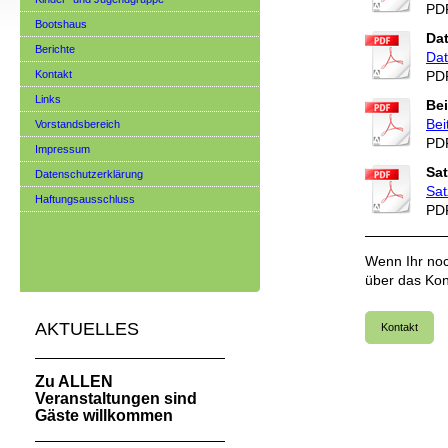
PDF
Bootshaus
Dat
Berichte
Dat
Kontakt
PDF
Links
Bei
Bei
Vorstandsbereich
PDF
Impressum
Sat
Datenschutzerklärung
Sat
Haftungsausschluss
PDF
Wenn Ihr noc
über das Kon
AKTUELLES
Kontakt
Zu ALLEN
Veranstaltungen sind
Gäste willkommen