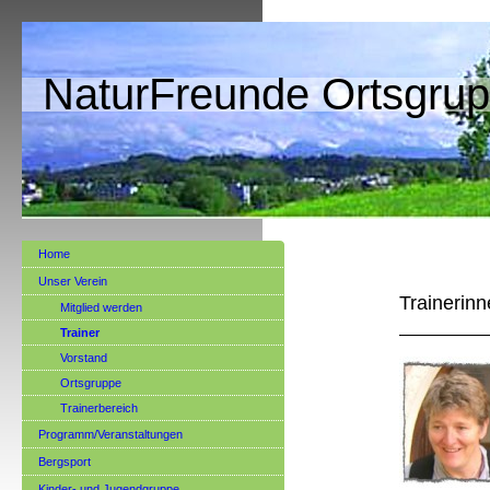
NaturFreunde Ortsgrup
Home
Unser Verein
Trainerinn
Mitglied werden
Trainer
Vorstand
Ortsgruppe
Trainerbereich
Programm/Veranstaltungen
Bergsport
Kinder- und Jugendgruppe